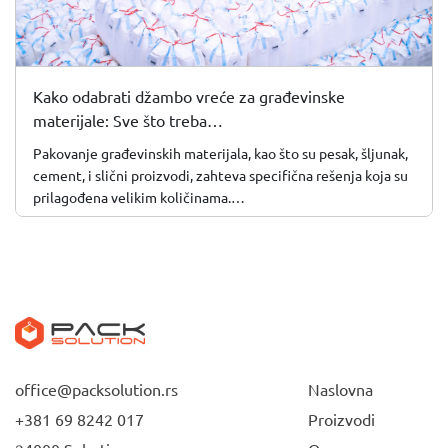
Kako odabrati džambo vreće za građevinske
materijale: Sve što treba…
Pakovanje građevinskih materijala, kao što su pesak, šljunak,
cement, i slični proizvodi, zahteva specifična rešenja koja su
prilagođena velikim količinama.…
office@packsolution.rs
Naslovna
+381 69 8242 017
Proizvodi