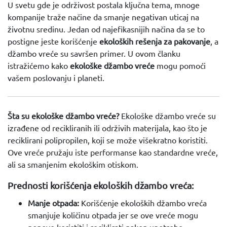
U svetu gde je održivost postala ključna tema, mnoge
kompanije traže načine da smanje negativan uticaj na
životnu sredinu. Jedan od najefikasnijih načina da se to
postigne jeste korišćenje
ekoloških rešenja za pakovanje
, a
džambo vreće su savršen primer. U ovom članku
istražićemo kako
ekološke džambo vreće
mogu pomoći
vašem poslovanju i planeti.
Šta su ekološke džambo vreće?
Ekološke džambo vreće su
izrađene od recikliranih ili održivih materijala, kao što je
reciklirani polipropilen, koji se može višekratno koristiti.
Ove vreće pružaju iste performanse kao standardne vreće,
ali sa smanjenim ekološkim otiskom.
Prednosti korišćenja ekoloških džambo vreća:
Manje otpada:
Korišćenje ekoloških džambo vreća
smanjuje količinu otpada jer se ove vreće mogu