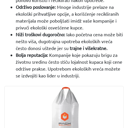
ponovo koristiti i reciklirati nakon upotrebe.
Održivo poslovanje:
Mnoge industrije prelaze na
ekološki prihvatljive opcije, a korišćenje recikliranih
materijala može poboljšati imidž vaše kompanije i
privući ekološki osvešćene kupce.
Niži troškovi dugoročno:
Iako početna cena može biti
nešto viša, dugotrajna upotreba ekoloških vreća
često donosi uštede jer su
trajne i višekratne.
Bolja reputacija:
Kompanije koje pokazuju brigu za
životnu sredinu često stiču lojalnost kupaca koji cene
održive prakse. Upotrebom ekoloških vreća možete
se izdvojiti kao lider u industriji.