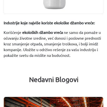
Industrije koje najviše koriste ekološke džambo vreće:
Korišćenje
ekoloških džambo vreća
ne samo da pomaže u
očuvanju životne sredine, već donosi i poslovne prednosti
kroz smanjenje otpada, smanjenje troškova, i bolji imidž
kompanije. Uložite u održivo rešenje za vašu industriju i
pokažite svetu da mislite na budućnost.
Nedavni Blogovi