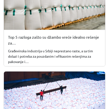
Top 5 razloga zašto su džambo vreće idealno rešenje
za…
Građevinska industrija u Srbiji neprestano raste, a sa tim
dolazi i potreba za pouzdanim i efikasnim rešenjima za
pakovanje i…