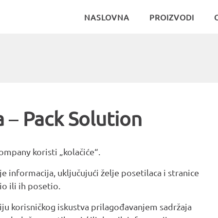
NASLOVNA
PROIZVODI
a
–
Pack Solution
Company koristi „kolačiće“.
je informacija, uključujući želje posetilaca i stranice
o ili ih posetio.
ciju korisničkog iskustva prilagođavanjem sadržaja