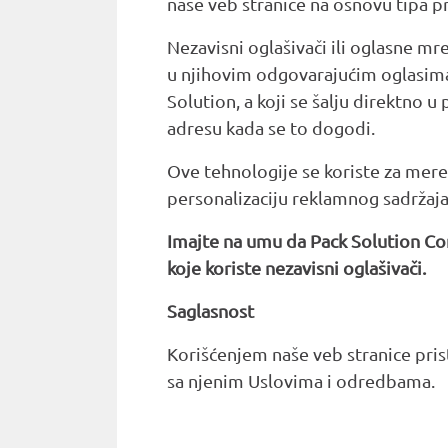
naše veb stranice na osnovu tipa pre
Nezavisni oglašivači ili oglasne mre
u njihovim odgovarajućim oglasima 
Solution, a koji se šalju direktno 
adresu kada se to dogodi.
Ove tehnologije se koriste za meren
personalizaciju reklamnog sadržaja 
Imajte na umu da Pack Solution Co
koje koriste nezavisni oglašivači.
Saglasnost
Korišćenjem naše veb stranice prista
sa njenim Uslovima i odredbama.