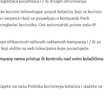
gledača posetilaca i / ili drugih informacija.
že koriste tehnologije poput kolačića, koji se koriste
i vezama I koji se pojavljuju u kompaniji Pack
u pregledač korisnika. Oni automatski prime vašu IP
je efikasnosti njihovih reklamnih kampanja i / ili za
koji vidite na veb lokacijama koje posećujete.
mpany nema pristup ili kontrolu nad ovim kolačićima
jete na našu Politiku korišćenja kolačića i slažete se