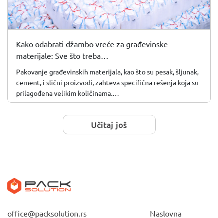
Kako odabrati džambo vreće za građevinske
materijale: Sve što treba…
Pakovanje građevinskih materijala, kao što su pesak, šljunak,
cement, i slični proizvodi, zahteva specifična rešenja koja su
prilagođena velikim količinama.…
Učitaj još
office@packsolution.rs
Naslovna