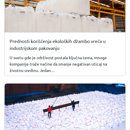
Prednosti korišćenja ekoloških džambo vreća u
industrijskom pakovanju
U svetu gde je održivost postala ključna tema, mnoge
kompanije traže načine da smanje negativan uticaj na
životnu sredinu. Jedan…