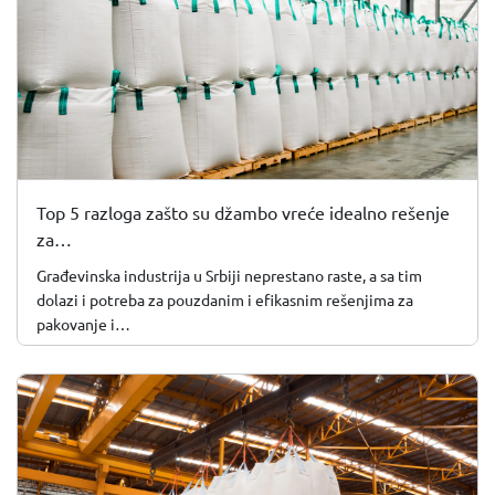
Top 5 razloga zašto su džambo vreće idealno rešenje
za…
Građevinska industrija u Srbiji neprestano raste, a sa tim
dolazi i potreba za pouzdanim i efikasnim rešenjima za
pakovanje i…